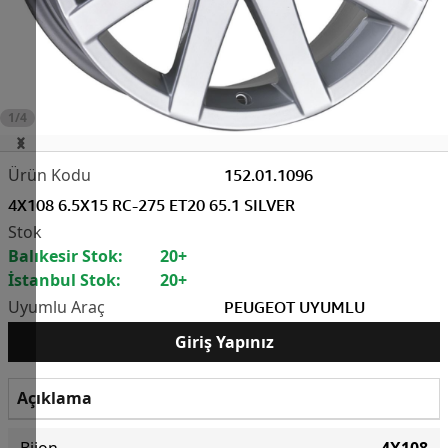
1/4
152.01.1096
4X108 6.5X15 RC-275 ET20 65.1 SILVER
Balıkesir Stok:
20+
İstanbul Stok:
20+
PEUGEOT UYUMLU
Giriş Yapınız
Açıklama
Bijon
4X108