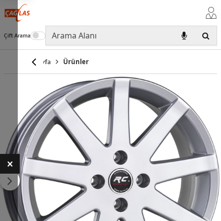
Çift Arama
Anasayfa
Ürünler
×