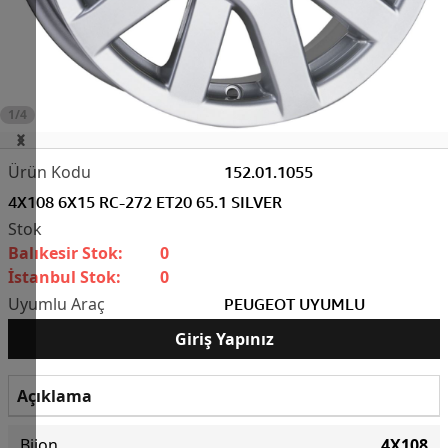
1/4
152.01.1055
4X108 6X15 RC-272 ET20 65.1 SILVER
Balıkesir Stok:
0
İstanbul Stok:
0
PEUGEOT UYUMLU
Giriş Yapınız
Açıklama
Bijon
4X108