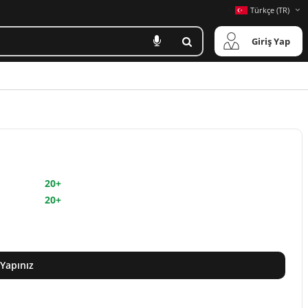
Türkçe (TR)
Giriş Yap
20+
20+
 Yapınız