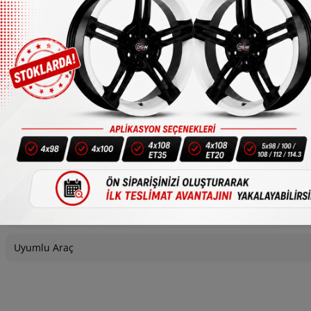
1/4
Bijon
Uyumlu Araç