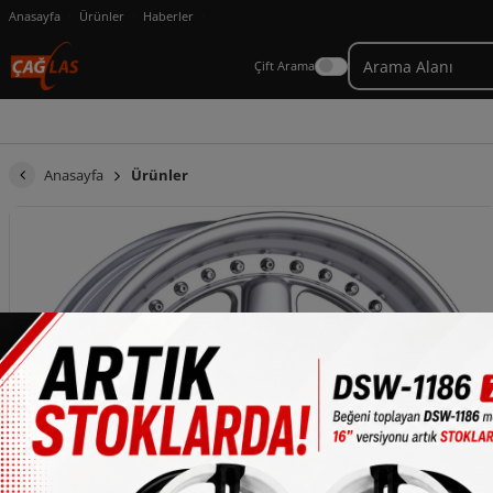
Anasayfa
Ürünler
Haberler
Çift Arama
Anasayfa
Ürünler
×