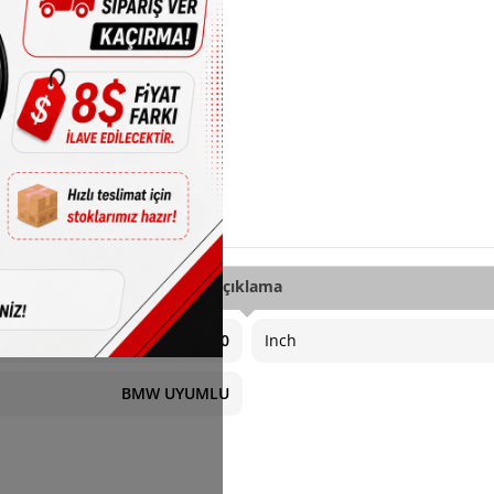
Açıklama
5X120
Inch
BMW UYUMLU