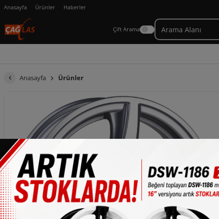
Anasayfa
Ürünler
Haberler
Çift Arama
Anasayfa
Ürünler
×