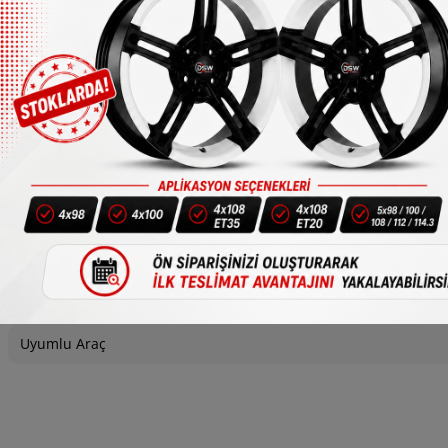
1/4
Bijon
Uyumlu Araç