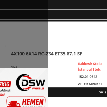
4X100 6X14 RC-234 ET35 67.1 SF
Balıkesir Stok:
İstanbul Stok:
152.01.0642
AFTER MARKET
Giriş