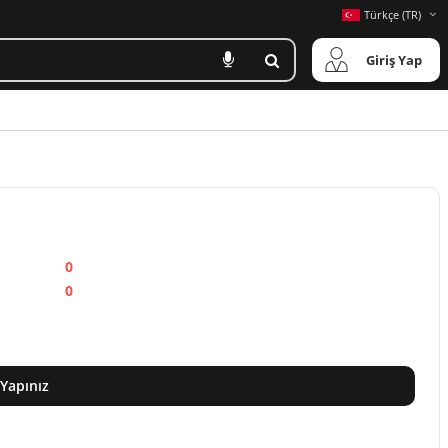
Türkçe (TR)
Giriş Yap
0
0
 Yapınız