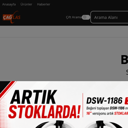
Anasayfa
Ürünler
Haberler
Çift Arama
B
×