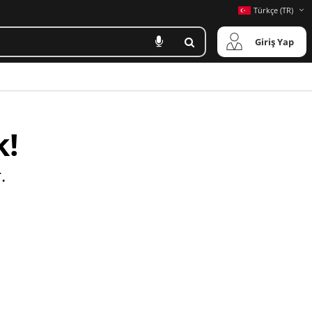
Türkçe (TR)
Giriş Yap
k!
.