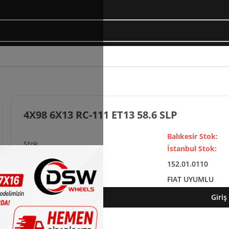
4X98 6X13 RC-111 ET13 58.6 SLP
Balıkesir Stok:
İstanbul Stok:
152.01.0110
FIAT UYUMLU
Giriş