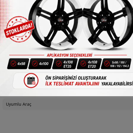
1/4
Bijon
Uyumlu Araç