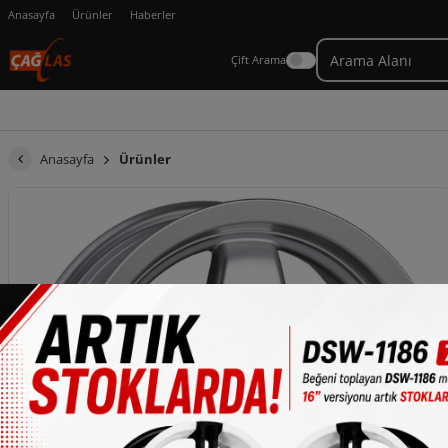
Anasayfa
Ürünler
Haberler
Çift Arama
Anasayfa
Ürünler
×