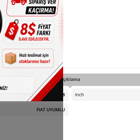
Açıklama
4X98
Inch
FIAT UYUMLU