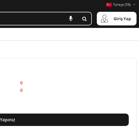
Türkçe (TR)
Giriş Yap
0
0
 Yapınız