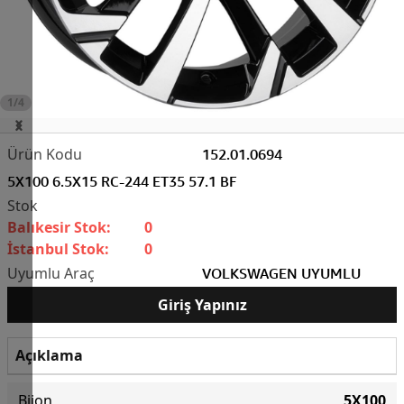
1/4
152.01.0694
5X100 6.5X15 RC-244 ET35 57.1 BF
Balıkesir Stok:
0
İstanbul Stok:
0
VOLKSWAGEN UYUMLU
Giriş Yapınız
Açıklama
Bijon
5X100