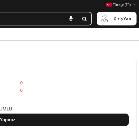
Türkçe (TR)
Giriş Yap
0
0
YUMLU
 Yapınız