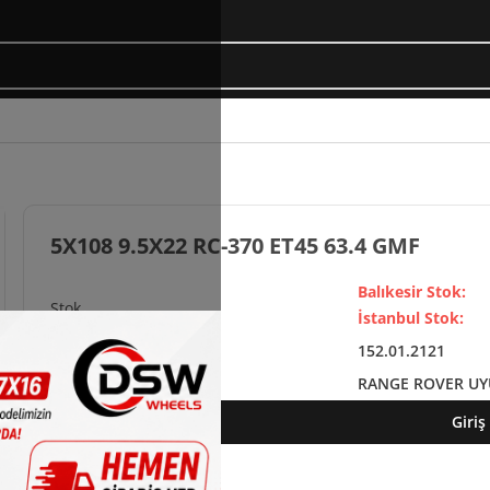
5X108 9.5X22 RC-370 ET45 63.4 GMF
Balıkesir Stok:
İstanbul Stok:
152.01.2121
RANGE ROVER U
Giriş