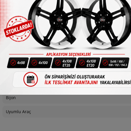
1/4
Bijon
Uyumlu Araç