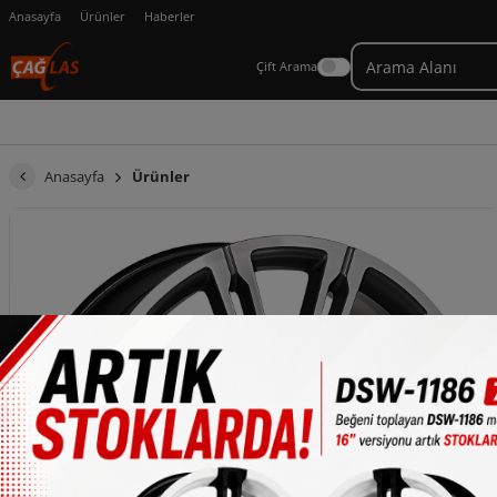
Anasayfa
Ürünler
Haberler
Çift Arama
Anasayfa
Ürünler
×