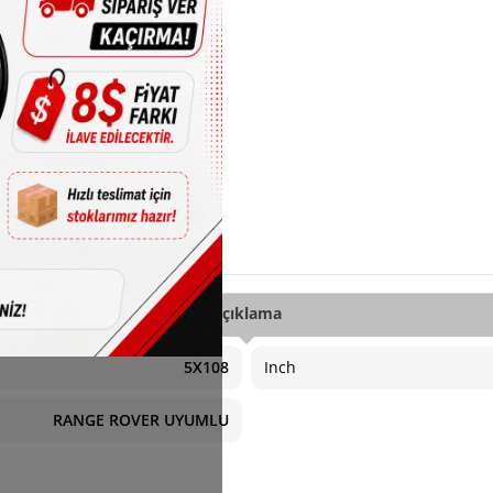
Açıklama
5X108
Inch
RANGE ROVER UYUMLU