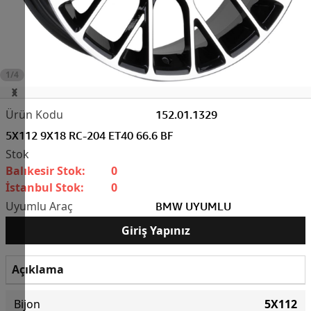
1/4
152.01.1329
5X112 9X18 RC-204 ET40 66.6 BF
Balıkesir Stok:
0
İstanbul Stok:
0
BMW UYUMLU
Giriş Yapınız
Açıklama
Bijon
5X112