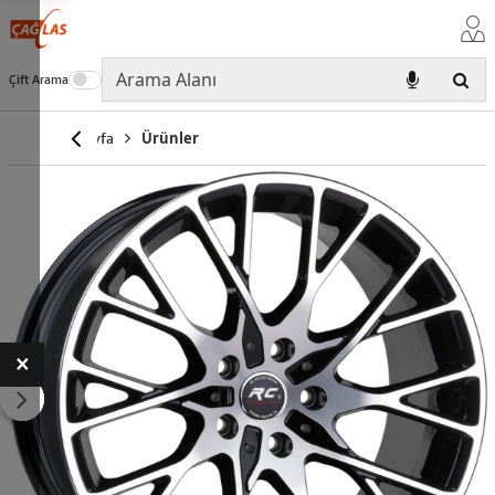
Çift Arama
Anasayfa
Ürünler
×