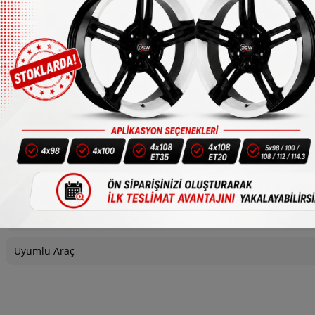
1/4
Bijon
Uyumlu Araç