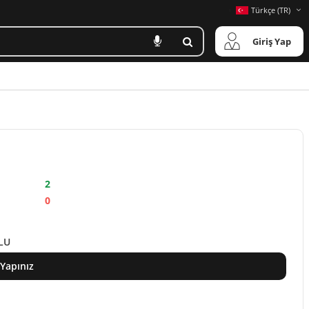
Türkçe (TR)
Giriş Yap
2
0
LU
 Yapınız