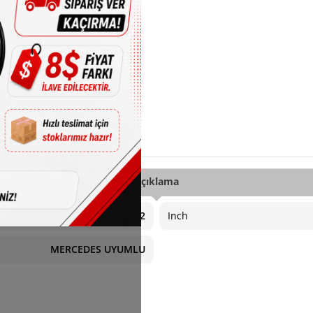
Açıklama
5X112
Inch
MERCEDES UYUMLU