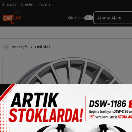
Anasayfa
Ürünler
Haberler
Çift Arama
Anasayfa
Ürünler
×