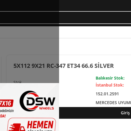
5X112 9X21 RC-347 ET34 66.6 SİLVER
Balıkesir Stok:
İstanbul Stok:
152.01.2591
MERCEDES UYUM
Giriş