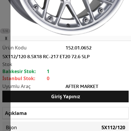
1/4
152.01.0652
5X112/120 8.5X18 RC-217 ET20 72.6 SLP
Balıkesir Stok:
1
İstanbul Stok:
0
AFTER MARKET
Giriş Yapınız
Açıklama
Bijon
5X112/120