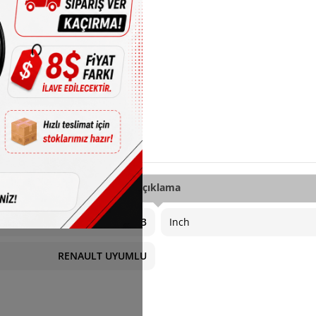
Açıklama
5X114.3
Inch
RENAULT UYUMLU