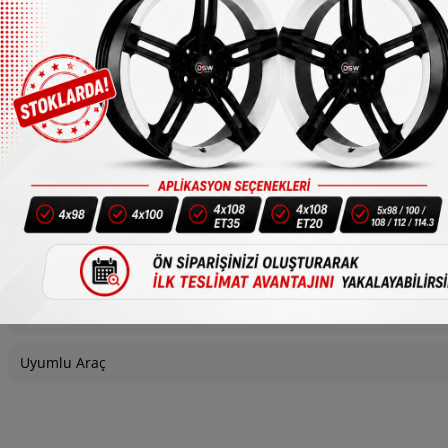
1/4
Bijon
Uyumlu Araç