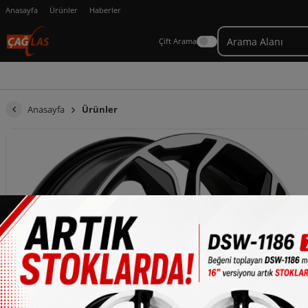
Anasayfa
Ürünler
Haberler
Çift Arama
Anasayfa
Ürünler
×