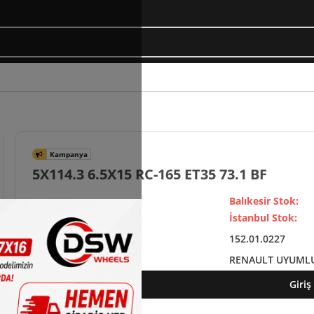
5X114.3 6.5X15 RC-165 ET35 73.1 BF
Balıkesir Stok:
İstanbul Stok:
152.01.0227
RENAULT UYUML
Giriş