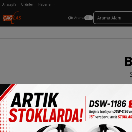
Anasayfa
Ürünler
Haberler
Çift Arama
B
×