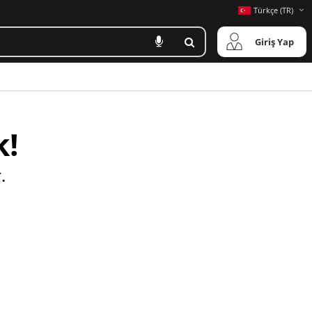
Türkçe (TR)
Giriş Yap
k!
.