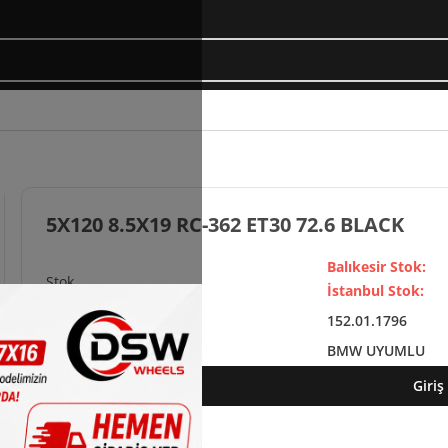
5X120 8.5X19 RC-362 ET30 72.6 BLACK
Balıkesir Stok:
İstanbul Stok:
152.01.1796
BMW UYUMLU
Giriş