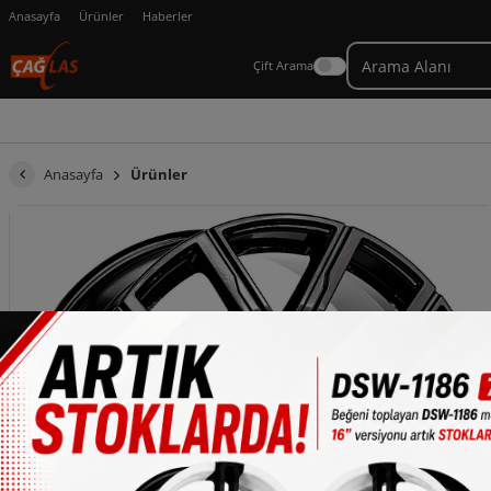
Anasayfa
Ürünler
Haberler
Çift Arama
Anasayfa
Ürünler
×