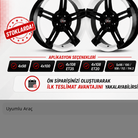
1/4
Bijon
Uyumlu Araç