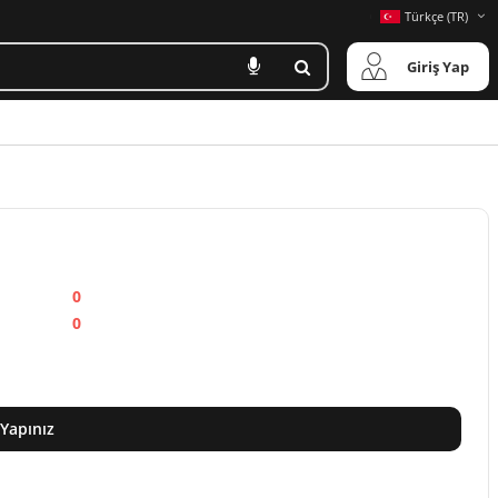
Türkçe (TR)
Giriş Yap
0
0
 Yapınız