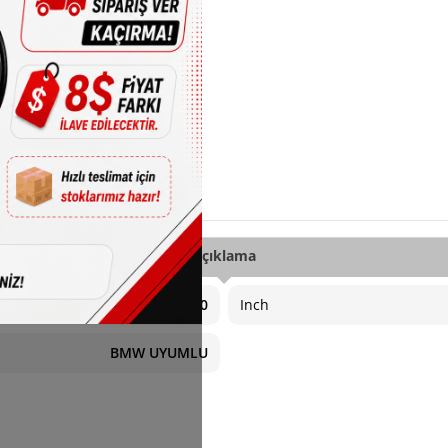
Açıklama
5X120
Inch
BMW UYUMLU