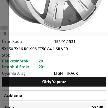
1/4
152.01.1531
5X130 7X16 RC-996 ET50 84.1 SILVER
Balıkesir Stok:
20+
İstanbul Stok:
20+
LIGHT TRACK
Giriş Yapınız
Açıklama
Bijon
5X130